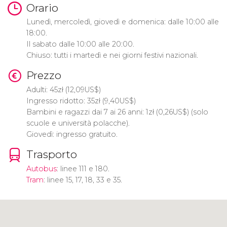
Orario
Lunedì, mercoledì, giovedì e domenica: dalle 10:00 alle
18:00.
Il sabato dalle 10:00 alle 20:00.
Chiuso: tutti i martedì e nei giorni festivi nazionali.
Prezzo
Adulti: 45
zł
(12,09
US$
)
Ingresso ridotto: 35
zł
(9,40
US$
)
Bambini e ragazzi dai 7 ai 26 anni: 1
zł
(0,26
US$
) (solo
scuole e università polacche).
Giovedì: ingresso gratuito.
Trasporto
Autobus
: linee 111 e 180.
Tram
: linee 15, 17, 18, 33 e 35.
Clicca per usare la mappa