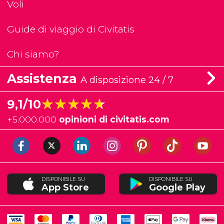
Voli
Guide di viaggio di Civitatis
Chi siamo?
Assistenza
A disposizione 24 / 7
★★★★★
★★★★★
9,1/10
+
5.000.000
opinioni di civitatis.com
DISPONIBILE SU
DISPONIBILE SU
App Store
Google Play