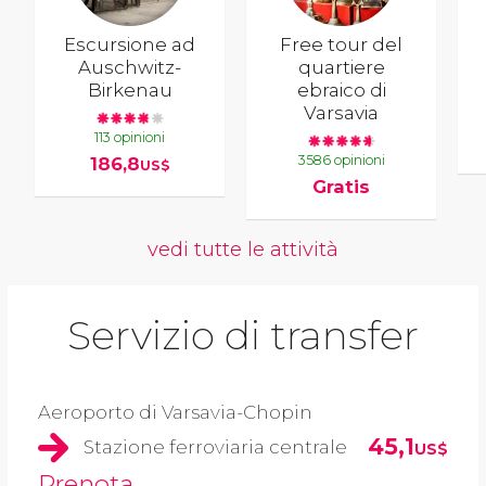
Escursione ad
Free tour del
Auschwitz-
quartiere
Birkenau
ebraico di
Varsavia
113 opinioni
3586 opinioni
186,8
US$
Gratis
vedi tutte le attività
Servizio di transfer
Aeroporto di Varsavia-Chopin
45,1
Stazione ferroviaria centrale
US$
Prenota