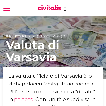
Info generali
Organizza il viaggio
Valuta di
Varsavia
La
valuta ufficiale di Varsavia
è lo
zloty polacco
(złoty). Il suo codice è
PLN e il suo nome significa "dorato"
in
polacco
. Ogni unità è suddivisa in