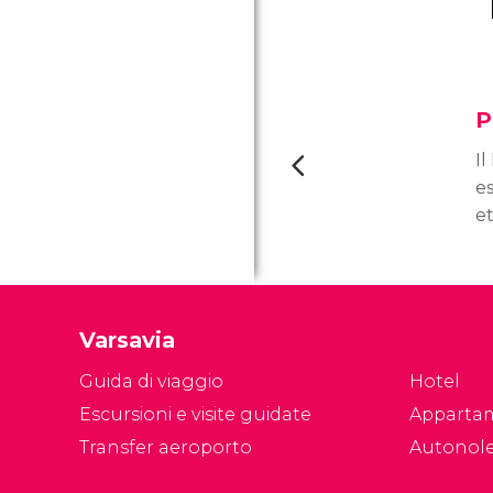
P
Il
e
et
gr
su
u
te
Varsavia
s
C
Guida di viaggio
Hotel
Escursioni e visite guidate
Apparta
Transfer aeroporto
Autonol