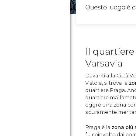
Questo luogo è c
Il quartiere
Varsavia
Davanti alla Città Ve
Vistola, si trova la
zo
quartiere Praga. Anc
quartiere malfamato 
oggi è una zona com
sicuramente meritan
Praga è la
zona più 
fu coinvolto dai b