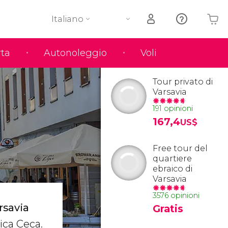
Italiano
rta
Autonoleggio
Voli
Il tuo carrello è vuoto
Tour privato di
Varsavia
191 opinioni
167,4
US$
Free tour del
quartiere
ebraico di
Varsavia
3576 opinioni
rsavia
Gratis
lica Ceca.