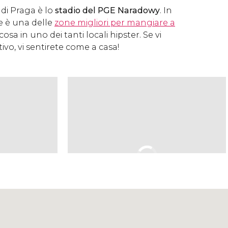
 di Praga è lo
stadio del PGE Naradowy
. In
e è una delle
zone migliori per mangiare a
osa in uno dei tanti locali hipster. Se vi
tivo, vi sentirete come a casa!
Clicca per usare la mappa