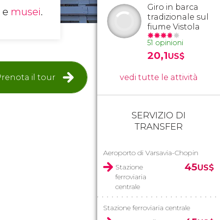
Giro in barca
i e
musei
.
tradizionale sul
fiume Vistola
51 opinioni
20,1
US$
renota il tour
vedi tutte le attività
SERVIZIO DI
TRANSFER
Aeroporto di Varsavia-Chopin
45
Stazione
US$
ferroviaria
centrale
Stazione ferroviaria centrale