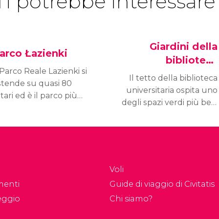
Ti potrebbe interessare
Giardini della
arco Łazienki
biblioteca
 Parco Reale Lazienki si
universitaria
Il tetto della biblioteca
stende su quasi 80
universitaria ospita uno
tari ed è il parco più
degli spazi verdi più belli
ande di Varsavia. Al
di Varsavia. Si tratta di un
o interno si trovano
rigoglioso bosco, con
n giardino botanico, un
passerelle, corsi d'acqua
atro, vari palazzi e la
e viste magnifiche sulla
tatua di Fryderyk
città.
hopin più famosa.
Voli
menti
Guide di viaggio di Civitatis
eggio
Chi siamo?