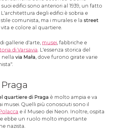
suoi edifici sono anteriori al 1939, un fatto
 L'architettura degli edifici è sobria e
stile comunista, ma i murales e la
street
ita e colore al quartiere.
i gallerie d'arte,
musei
, fabbriche e
toria di Varsavia
. L'essenza storica del
e nella
via Mała
, dove furono girate varie
ista".
a Praga
el quartiere di Praga
è molto ampia e va
ai musei. Quelli più conosciuti sono il
Polacca
e il Museo dei Neon. Inoltre, ospita
 che ebbe un ruolo molto importante
ne nazista.