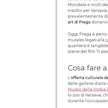
Mondiale e molti dei 
insolito per Varsavia.
prevalentemente di 
art di Praga
donano v
Oggi, Praga è pieno d
murales legati alla
s
quartiere è tangibil
scene del film "Il pian
Cosa fare 
L'
offerta culturale d
dalle gallerie d'arte 
Museo della Vodka 
lo zoo di Varsavia,
durante l'occupazio