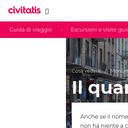
Guida di viaggio
Escursioni e visite gu
Cosa vedere
Monumen
Il qua
Anche se il nome
non ha niente a 