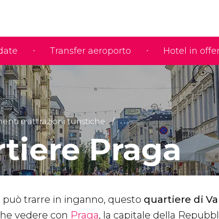
idate
Transfer aeroporto
Hotel in offe
ti e attrazioni turistiche
rtiere Praga
 può trarre in inganno, questo
quartiere di Va
che vedere con
Praga
, la capitale della Repubb