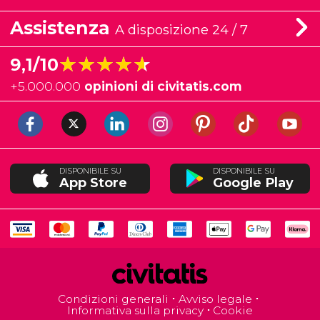
Assistenza
A disposizione 24 / 7
★★★★★
★★★★★
9,1/10
+
5.000.000
opinioni di civitatis.com
DISPONIBILE SU
DISPONIBILE SU
App Store
Google Play
Condizioni generali
Avviso legale
Informativa sulla privacy
Cookie