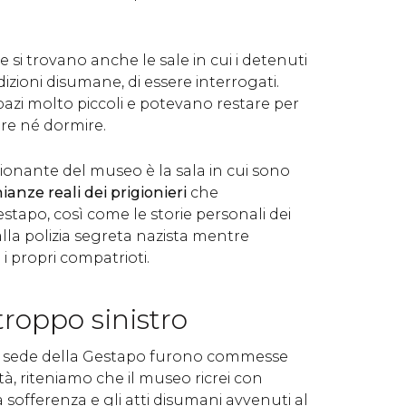
 si trovano anche le sale in cui i detenuti
izioni disumane, di essere interrogati.
spazi molto piccoli e potevano restare per
re né dormire.
ionante del museo è la sala in cui sono
ianze reali dei prigionieri
che
estapo, così come le storie personali dei
alla polizia segreta nazista mentre
i propri compatrioti.
roppo sinistro
ca sede della Gestapo furono commesse
tà, riteniamo che il museo ricrei con
 sofferenza e gli atti disumani avvenuti al