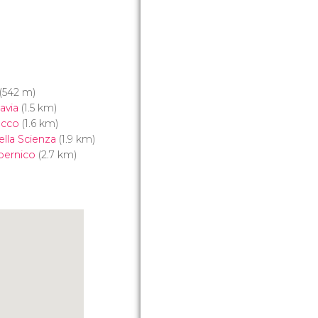
(542 m)
avia
(1.5 km)
acco
(1.6 km)
ella Scienza
(1.9 km)
pernico
(2.7 km)