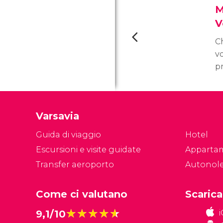
M
V
Ch
v
p
br
Po
i
Varsavia
s
m
Guida di viaggio
Hotel
b
Escursioni e visite guidate
Apparta
p
Transfer aeroporto
Autonol
Come ci valutano
Scarica
★★★★★
★★★★★
9,1/10