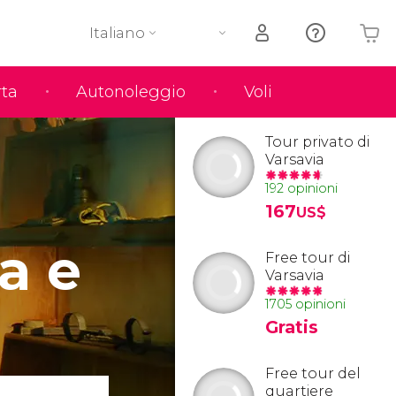
Italiano
rta
Autonoleggio
Voli
Il tuo carrello è vuoto
Tour privato di
Varsavia
192 opinioni
167
US$
a e
Free tour di
Varsavia
1705 opinioni
Gratis
Free tour del
quartiere