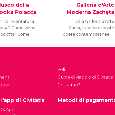
useo della
Galleria d'Arte
odka Polacca
Moderna Zachęta
i ha inventato la
Alla Galleria d'Arte
odka? Come viene
Zachęta sono esposte
rodotta? Come
opere contemporanee di
indano i polacchi? In
pittura, scultura e ogni
lonia, la vodka è così
tipo di variante artistica.
mportante che le è
È il miglior museo di arte
tato dedicato un
contemporanea
useo. Scopri la
di Varsavia.
Voli
evanda nazionale
menti
Guide di viaggio di Civitatis
olacca!
eggio
Chi siamo?
 l'app di Civitatis
Metodi di pagament
iOS App