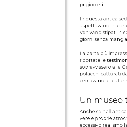
prigionieri.
In questa antica sede
aspettavano, in cond
Venivano stipati in 
giorni senza mangia
La parte più impress
riportate le
testimon
sopravvissero alla G
polacchi catturati d
cercavano di aiutare 
Un museo t
Anche se nell'anti
vere e proprie atroci
eccessivo realismo la