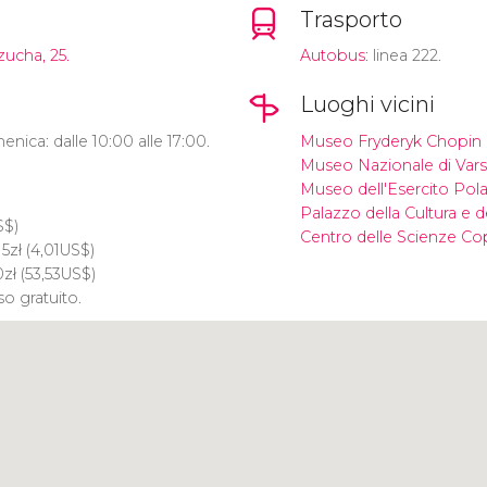
Trasporto
zucha, 25.
Autobus
: linea 222.
Luoghi vicini
nica: dalle 10:00 alle 17:00.
Museo Fryderyk Chopin
Museo Nazionale di Vars
Museo dell'Esercito Pol
Palazzo della Cultura e d
S$
)
Centro delle Scienze Co
15
zł
(4,01
US$
)
0
zł
(53,53
US$
)
o gratuito.
Clicca per usare la mappa