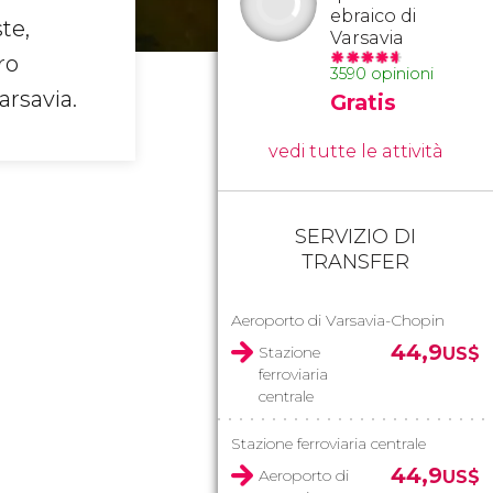
ebraico di
te,
Varsavia
ro
3590 opinioni
arsavia.
Gratis
vedi tutte le attività
SERVIZIO DI
TRANSFER
Aeroporto di Varsavia-Chopin
44,9
Stazione
US$
ferroviaria
centrale
Stazione ferroviaria centrale
44,9
Aeroporto di
US$