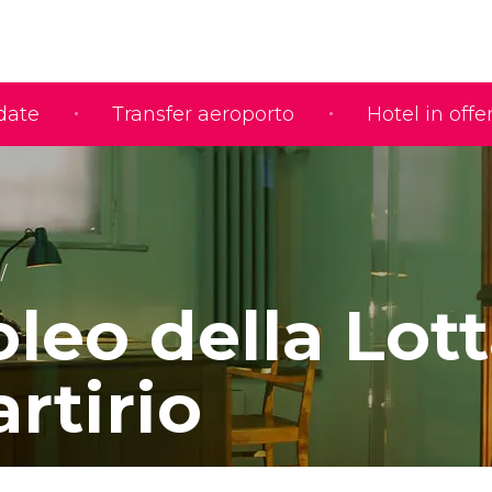
idate
Transfer aeroporto
Hotel in offe
leo della Lott
rtirio