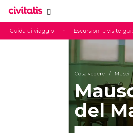
Guida di viaggio
Escursioni e visite gu
Cosa vedere
Musei
Mauso
del Ma