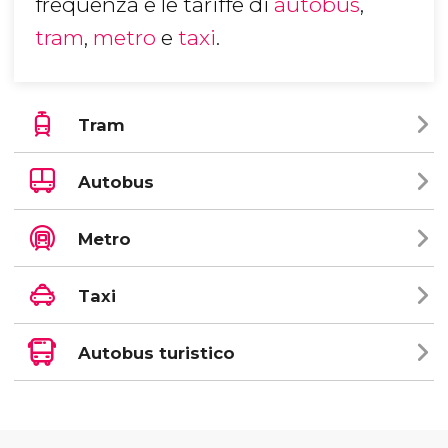
frequenza e le tariffe di
autobus
,
tram
,
metro
e
taxi
.
Tram
Autobus
Metro
Taxi
Autobus turistico